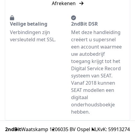
Afrekenen
Veilige betaling
2ndBit DSR
Verbindingen zijn
Met deze handleiding
versleuteld met SSL.
creëert u supersnel
een account waarmee
uw autobedrijf
toegang krijgt tot het
Digital Service Record
systeem van SEAT.
Vanaf 2018 kunnen
SEAT modellen een
digitaal
onderhoudsboekje
hebben.
2ndBit
Waatskamp 120
6035 BV Ospel NL
KvK: 59913274