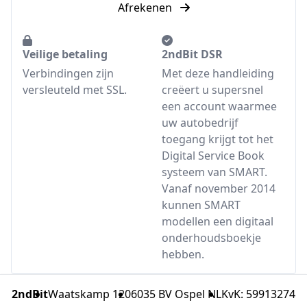
Afrekenen
Veilige betaling
2ndBit DSR
Verbindingen zijn
Met deze handleiding
versleuteld met SSL.
creëert u supersnel
een account waarmee
uw autobedrijf
toegang krijgt tot het
Digital Service Book
systeem van SMART.
Vanaf november 2014
kunnen SMART
modellen een digitaal
onderhoudsboekje
hebben.
2ndBit
Waatskamp 120
6035 BV Ospel NL
KvK: 59913274